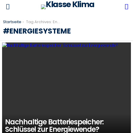
S
Menu
You are here:
Startseite
Tag Archives: Energiesysteme
ENERGIESYSTEME
LATEST
STORIES
Nachhaltige Batteriespeicher:
Schlüssel zur Energiewende?