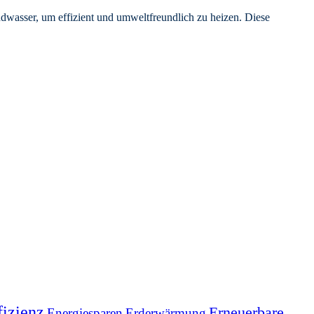
sser, um effizient und umweltfreundlich zu heizen. Diese
fizienz
Erneuerbare
Energiesparen
Erderwärmung