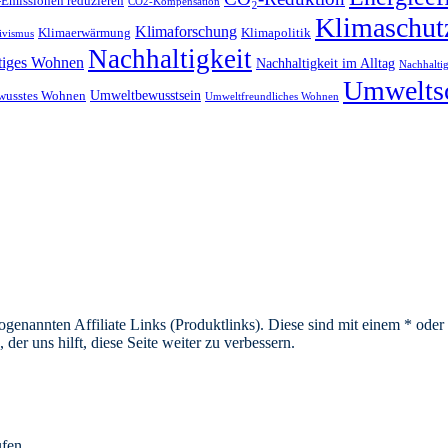
Emissionen reduzieren
CO2-Kompensation
Klimaschut
Klimaforschung
Klimaerwärmung
Klimapolitik
ivismus
Nachhaltigkeit
tiges Wohnen
Nachhaltigkeit im Alltag
Nachhaltig
Umwelts
Umweltbewusstsein
wusstes Wohnen
Umweltfreundliches Wohnen
sogenannten Affiliate Links (Produktlinks). Diese sind mit einem * od
er uns hilft, diese Seite weiter zu verbessern.
ufen.