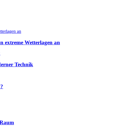
n extreme Wetterlagen an
derner Technik
a?
m Raum