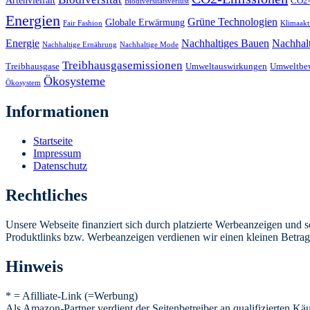
Artenvielfalt
CO2-
Biodiversitätsverlust
Energien
Grüne Technologien
Globale Erwärmung
Fair Fashion
Klimaakt
Energie
Nachhaltiges Bauen
Nachhal
Nachhaltige Ernährung
Nachhaltige Mode
Treibhausgasemissionen
Treibhausgase
Umweltauswirkungen
Umweltbe
Ökosysteme
Ökosystem
Informationen
Startseite
Impressum
Datenschutz
Rechtliches
Unsere Webseite finanziert sich durch platzierte Werbeanzeigen und 
Produktlinks bzw. Werbeanzeigen verdienen wir einen kleinen Betrag, d
Hinweis
* = Afilliate-Link (=Werbung)
Als Amazon-Partner verdient der Seitenbetreiber an qualifizierten Kä