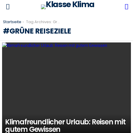
S
Menu
You are here:
Startseite
Tag Archives: Grüne Reiseziele
GRÜNE REISEZIELE
LATEST
STORIES
Klimafreundlicher Urlaub: Reisen mit
gutem Gewissen