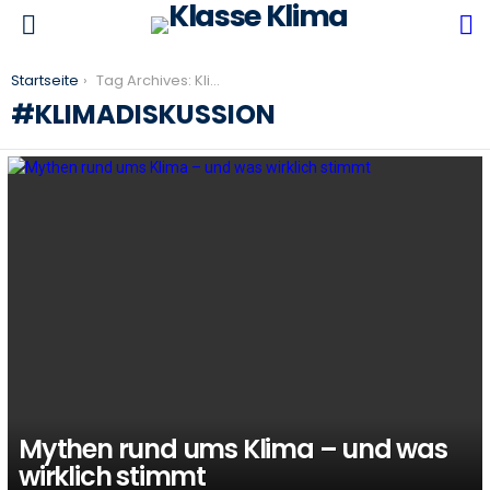
S
Menu
You are here:
Startseite
Tag Archives: Klimadiskussion
KLIMADISKUSSION
LATEST
STORIES
Mythen rund ums Klima – und was
wirklich stimmt