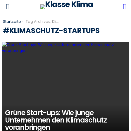
S
Menu
You are here:
Startseite
Tag Archives: Klimaschutz-Startups
KLIMASCHUTZ-STARTUPS
LATEST
STORIES
Grüne Start-ups: Wie junge
Unternehmen den Klimaschutz
voranbringen