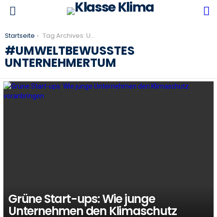
S
Menu
You are here:
Startseite
Tag Archives: Umweltbewusstes Unternehmertum
UMWELTBEWUSSTES
UNTERNEHMERTUM
LATEST
STORIES
Grüne Start-ups: Wie junge
Unternehmen den Klimaschutz