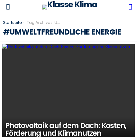
S
Menu
You are here:
Startseite
Tag Archives: Umweltfreundliche Energie
UMWELTFREUNDLICHE ENERGIE
LATEST
STORIES
Photovoltaik auf dem Dach: Kosten,
Förderung und Klimanutzen