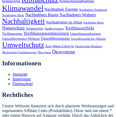
Klimapolitik
Klimaschutzmaßnahmen
Klimawandel
Nachhaltige Energie
Nachhaltige Ernährung
Nachhaltiges Bauen
Nachhaltiges Wohnen
Nachhaltige Mode
Nachhaltigkeit
Nachhaltigkeit im Alltag
Nachhaltig leben
Naturschutz
Treibhauseffekt
Solarenergie
Stadtbegrünung
Treibhausgasemissionen
Treibhausgase
Umweltauswirkungen
Umweltbewusstsein
Umweltbewusstes Wohnen
Umweltfreundliches Wohnen
Umweltschutz
Zero Waste Lifestyle
Ökologische Kleidung
Ökosysteme
Ökologische Veränderungen
Ökosystem
Informationen
Startseite
Impressum
Datenschutz
Rechtliches
Unsere Webseite finanziert sich durch platzierte Werbeanzeigen und
sogenannten Affiliate Links (Produktlinks). Diese sind mit einem *
oder einem Hinweis auf Amazon verlinkt. Durch das Anklicken der