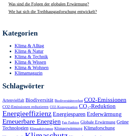
Was sind die Folgen der globalen Erwärmung?
Wie hat sich die Treibhausgasforschung entwickelt?
Kategorien
Klima & Alltag
Klima & Natur
Klima & Technik
Klima & Wissen
Klima & Wohnen
Klimamagazin
Schlagwörter
CO2-Emissionen
Biodiversität
Artenvielfalt
Biodiversitätsverlust
CO₂-Reduktion
CO2-Emissionen reduzieren
CO2-Kompensation
Energieeffizienz
Energiesparen
Erderwärmung
Erneuerbare Energien
Grüne
Globale Erwärmung
Fair Fashion
Technologien
Klimaforschung
Klimaerwärmung
Klimaaktivismus
Klimaschutz