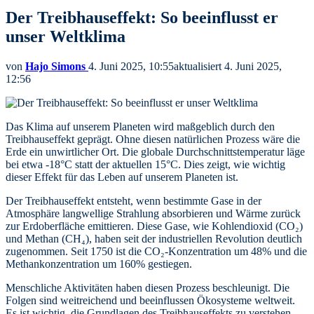
Der Treibhauseffekt: So beeinflusst er
unser Weltklima
von
Hajo Simons
4. Juni 2025, 10:55
aktualisiert
4. Juni 2025,
12:56
Das Klima auf unserem Planeten wird maßgeblich durch den
Treibhauseffekt geprägt. Ohne diesen natürlichen Prozess wäre die
Erde ein unwirtlicher Ort. Die globale Durchschnittstemperatur läge
bei etwa -18°C statt der aktuellen 15°C. Dies zeigt, wie wichtig
dieser Effekt für das Leben auf unserem Planeten ist.
Der Treibhauseffekt entsteht, wenn bestimmte Gase in der
Atmosphäre langwellige Strahlung absorbieren und Wärme zurück
zur Erdoberfläche emittieren. Diese Gase, wie Kohlendioxid (CO₂)
und Methan (CH₄), haben seit der industriellen Revolution deutlich
zugenommen. Seit 1750 ist die CO₂-Konzentration um 48% und die
Methankonzentration um 160% gestiegen.
Menschliche Aktivitäten haben diesen Prozess beschleunigt. Die
Folgen sind weitreichend und beeinflussen Ökosysteme weltweit.
Es ist wichtig, die Grundlagen des Treibhauseffekts zu verstehen,