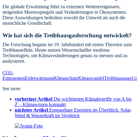
Die globale Erwärmung führt zu extremen Wetterereignissen,
steigenden Meeresspiegeln und Veränderungen in Ökosystemen.
Diese Auswirkungen bedrohen sowohl die Umwelt als auch die
menschliche Gesellschaft.
Wie hat sich die Treibhausgasforschung entwickelt?
Die Forschung begann im 19. Jahrhundert mit ersten Theorien zum
Treibhauseffekt. Heute nutzen Wissenschaftler moderne
Technologien, um Klimaveränderungen genau zu messen und zu
analysieren.
CO2-
Emissionen
Erderwärmung
Klimaschutz
Klimawandel
Treibhausgase
Um
See more
vorheriger Artikel
Die wichtigsten Klimabegriffe von A bis
Z – Klimawissen kompakt
nächster Artikel
Erneuerbare Energien im Überblick: Solar,
Wind & Wasserkraft im Vergleich