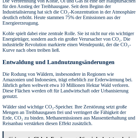
Die Verbrennung von Kohle, Öl und Gas ist eine der Hauptursachen
für den Anstieg der Treibhausgase. Seit dem Beginn der
Industrialisierung hat sich die CO₂-Konzentration in der Atmosphäre
deutlich erhöht. Heute stammen 75% der Emissionen aus der
Energieerzeugung.
Kohle spielt dabei eine zentrale Rolle. Sie ist nicht nur ein wichtiger
Energieträger, sondern auch ein großer Verursacher von CO₂. Die
industrielle Revolution markierte einen Wendepunkt, der die CO₂-
Kurve nach oben treiben ließ.
Entwaldung und Landnutzungsänderungen
Die Rodung von Wäldern, insbesondere in Regionen wie
Amazonien und Indonesien, trägt erheblich zur Erderwärmung bei.
Jährlich gehen weltweit etwa 10 Millionen Hektar Wald verloren.
Diese Flächen werden oft für Landwirtschaft oder Urbanisierung
genutzt.
Wälder sind wichtige CO₂-Speicher. Ihre Zerstörung setzt große
Mengen an Treibhausgasen frei und verringert die Fähigkeit der
Erde, CO₂ zu binden. Methanemissionen aus Massentierhaltung und
Reisanbau verstärken diesen Effekt zusätzlich.