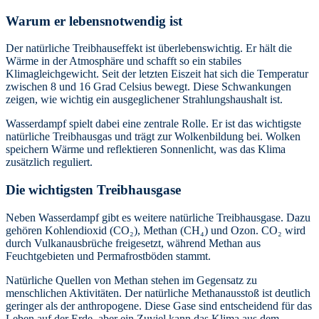
Warum er lebensnotwendig ist
Der natürliche Treibhauseffekt ist überlebenswichtig. Er hält die
Wärme in der Atmosphäre und schafft so ein stabiles
Klimagleichgewicht. Seit der letzten Eiszeit hat sich die Temperatur
zwischen 8 und 16 Grad Celsius bewegt. Diese Schwankungen
zeigen, wie wichtig ein ausgeglichener Strahlungshaushalt ist.
Wasserdampf spielt dabei eine zentrale Rolle. Er ist das wichtigste
natürliche Treibhausgas und trägt zur Wolkenbildung bei. Wolken
speichern Wärme und reflektieren Sonnenlicht, was das Klima
zusätzlich reguliert.
Die wichtigsten Treibhausgase
Neben Wasserdampf gibt es weitere natürliche Treibhausgase. Dazu
gehören Kohlendioxid (CO₂), Methan (CH₄) und Ozon. CO₂ wird
durch Vulkanausbrüche freigesetzt, während Methan aus
Feuchtgebieten und Permafrostböden stammt.
Natürliche Quellen von Methan stehen im Gegensatz zu
menschlichen Aktivitäten. Der natürliche Methanausstoß ist deutlich
geringer als der anthropogene. Diese Gase sind entscheidend für das
Leben auf der Erde, aber ein Zuviel kann das Klima aus dem