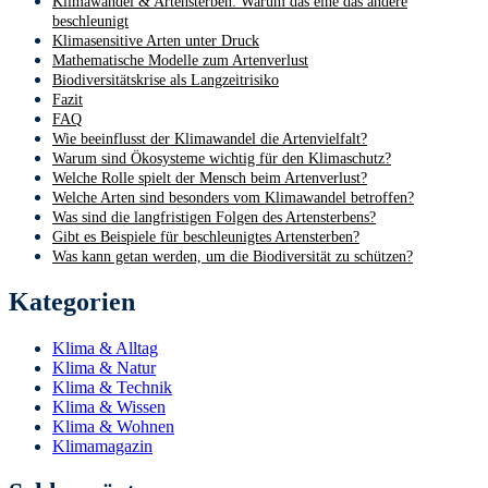
Klimawandel & Artensterben: Warum das eine das andere
beschleunigt
Klimasensitive Arten unter Druck
Mathematische Modelle zum Artenverlust
Biodiversitätskrise als Langzeitrisiko
Fazit
FAQ
Wie beeinflusst der Klimawandel die Artenvielfalt?
Warum sind Ökosysteme wichtig für den Klimaschutz?
Welche Rolle spielt der Mensch beim Artenverlust?
Welche Arten sind besonders vom Klimawandel betroffen?
Was sind die langfristigen Folgen des Artensterbens?
Gibt es Beispiele für beschleunigtes Artensterben?
Was kann getan werden, um die Biodiversität zu schützen?
Kategorien
Klima & Alltag
Klima & Natur
Klima & Technik
Klima & Wissen
Klima & Wohnen
Klimamagazin