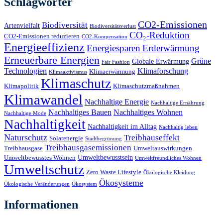
Schlagwörter
CO2-Emissionen
Biodiversität
Artenvielfalt
Biodiversitätsverlust
CO₂-Reduktion
CO2-Emissionen reduzieren
CO2-Kompensation
Energieeffizienz
Energiesparen
Erderwärmung
Erneuerbare Energien
Grüne
Globale Erwärmung
Fair Fashion
Technologien
Klimaforschung
Klimaerwärmung
Klimaaktivismus
Klimaschutz
Klimapolitik
Klimaschutzmaßnahmen
Klimawandel
Nachhaltige Energie
Nachhaltige Ernährung
Nachhaltiges Bauen
Nachhaltiges Wohnen
Nachhaltige Mode
Nachhaltigkeit
Nachhaltigkeit im Alltag
Nachhaltig leben
Naturschutz
Treibhauseffekt
Solarenergie
Stadtbegrünung
Treibhausgasemissionen
Treibhausgase
Umweltauswirkungen
Umweltbewusstsein
Umweltbewusstes Wohnen
Umweltfreundliches Wohnen
Umweltschutz
Zero Waste Lifestyle
Ökologische Kleidung
Ökosysteme
Ökologische Veränderungen
Ökosystem
Informationen