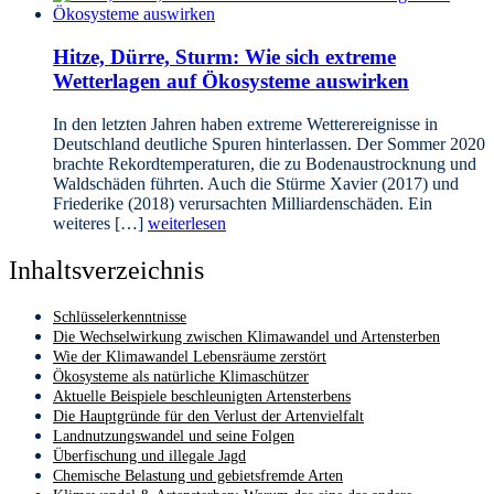
Hitze, Dürre, Sturm: Wie sich extreme
Wetterlagen auf Ökosysteme auswirken
In den letzten Jahren haben extreme Wetterereignisse in
Deutschland deutliche Spuren hinterlassen. Der Sommer 2020
brachte Rekordtemperaturen, die zu Bodenaustrocknung und
Waldschäden führten. Auch die Stürme Xavier (2017) und
Friederike (2018) verursachten Milliardenschäden. Ein
weiteres […]
weiterlesen
Inhaltsverzeichnis
Schlüsselerkenntnisse
Die Wechselwirkung zwischen Klimawandel und Artensterben
Wie der Klimawandel Lebensräume zerstört
Ökosysteme als natürliche Klimaschützer
Aktuelle Beispiele beschleunigten Artensterbens
Die Hauptgründe für den Verlust der Artenvielfalt
Landnutzungswandel und seine Folgen
Überfischung und illegale Jagd
Chemische Belastung und gebietsfremde Arten