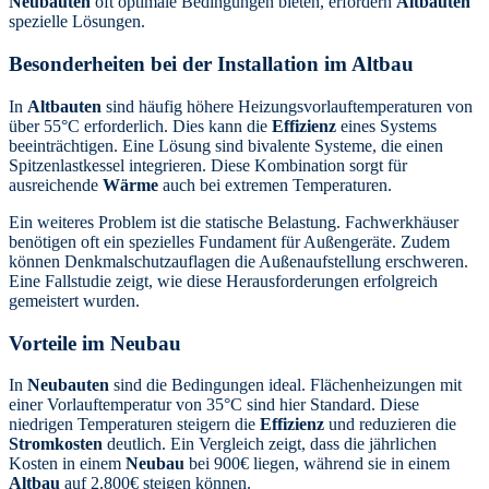
Neubauten
oft optimale Bedingungen bieten, erfordern
Altbauten
spezielle Lösungen.
Besonderheiten bei der Installation im Altbau
In
Altbauten
sind häufig höhere Heizungsvorlauftemperaturen von
über 55°C erforderlich. Dies kann die
Effizienz
eines Systems
beeinträchtigen. Eine Lösung sind bivalente Systeme, die einen
Spitzenlastkessel integrieren. Diese Kombination sorgt für
ausreichende
Wärme
auch bei extremen Temperaturen.
Ein weiteres Problem ist die statische Belastung. Fachwerkhäuser
benötigen oft ein spezielles Fundament für Außengeräte. Zudem
können Denkmalschutzauflagen die Außenaufstellung erschweren.
Eine Fallstudie zeigt, wie diese Herausforderungen erfolgreich
gemeistert wurden.
Vorteile im Neubau
In
Neubauten
sind die Bedingungen ideal. Flächenheizungen mit
einer Vorlauftemperatur von 35°C sind hier Standard. Diese
niedrigen Temperaturen steigern die
Effizienz
und reduzieren die
Stromkosten
deutlich. Ein Vergleich zeigt, dass die jährlichen
Kosten in einem
Neubau
bei 900€ liegen, während sie in einem
Altbau
auf 2.800€ steigen können.