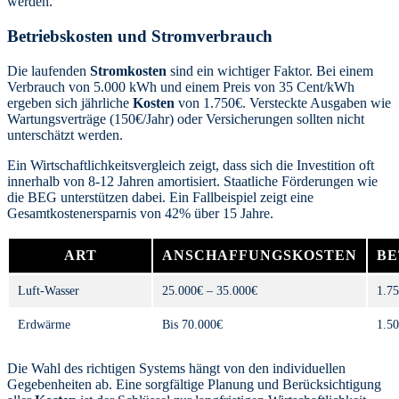
werden.
Betriebskosten und Stromverbrauch
Die laufenden
Stromkosten
sind ein wichtiger Faktor. Bei einem
Verbrauch von 5.000 kWh und einem Preis von 35 Cent/kWh
ergeben sich jährliche
Kosten
von 1.750€. Versteckte Ausgaben wie
Wartungsverträge (150€/Jahr) oder Versicherungen sollten nicht
unterschätzt werden.
Ein Wirtschaftlichkeitsvergleich zeigt, dass sich die Investition oft
innerhalb von 8-12 Jahren amortisiert. Staatliche Förderungen wie
die BEG unterstützen dabei. Ein Fallbeispiel zeigt eine
Gesamtkostenersparnis von 42% über 15 Jahre.
ART
ANSCHAFFUNGSKOSTEN
BE
Luft-Wasser
25.000€ – 35.000€
1.7
Erdwärme
Bis 70.000€
1.5
Die Wahl des richtigen Systems hängt von den individuellen
Gegebenheiten ab. Eine sorgfältige Planung und Berücksichtigung