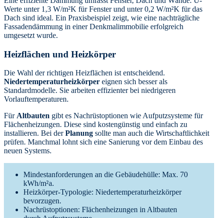
Eine effiziente Dämmung umfasst Fenster, Dach und Wände. U-
Werte unter 1,3 W/m²K für Fenster und unter 0,2 W/m²K für das
Dach sind ideal. Ein Praxisbeispiel zeigt, wie eine nachträgliche
Fassadendämmung in einer Denkmalimmobilie erfolgreich
umgesetzt wurde.
Heizflächen und Heizkörper
Die Wahl der richtigen Heizflächen ist entscheidend.
Niedertemperaturheizkörper
eignen sich besser als
Standardmodelle. Sie arbeiten effizienter bei niedrigeren
Vorlauftemperaturen.
Für
Altbauten
gibt es Nachrüstoptionen wie Aufputzsysteme für
Flächenheizungen. Diese sind kostengünstig und einfach zu
installieren. Bei der
Planung
sollte man auch die Wirtschaftlichkeit
prüfen. Manchmal lohnt sich eine Sanierung vor dem Einbau des
neuen Systems.
Mindestanforderungen an die Gebäudehülle: Max. 70
kWh/m²a.
Heizkörper-Typologie: Niedertemperaturheizkörper
bevorzugen.
Nachrüstoptionen: Flächenheizungen in Altbauten