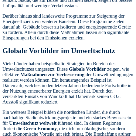
senken. Städte, die auf Busse und Bahnen setzen, zeigen oft bessere
Luftqualität und weniger Verkehrsstaus.
Darüber hinaus sind landesweite Programme zur Steigerung der
Energieeffizienz ein weiterer Baustein. Diese Programme zielen
darauf ab, Gebäude besser zu isolieren und energiesparende Geräte
zu fördern. Allein durch diese Maßnahmen lassen sich signifikante
Einsparungen bei den Emissionen erzielen.
Globale Vorbilder im Umweltschutz
Viele Länder haben beispielhafte Strategien im Bereich des
Umweltschutzes umgesetzt. Diese
Globale Vorbilder
zeigen, wie
effektive
Maßnahmen zur Verbesserung
der Umweltbedingungen
realisiert werden können. Ein herausragendes Beispiel ist
Dänemark, welches in den letzten Jahren bedeutende Fortschritte in
der Nutzung erneuerbarer Energien erzielt hat. Durch den
verstärkten Einsatz von Windkraft hat Dänemark seinen CO2-
Ausstoß signifikant reduziert.
Ein weiteres Beispiel bilden die nordischen Länder, die durch
nachhaltige Stadtentwicklungsprojekte und ein starkes Bewusstsein
für
Umweltschutz weltweit
führend sind. In diesen Regionen
floriert die
Green Economy
, die nicht nur ökologische, sondern
auch ökonomische Vorteile mit sich bringt. Die Erschaffung grüner