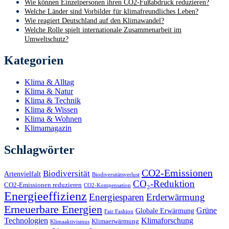
Wie können Einzelpersonen ihren CO2-Fußabdruck reduzieren?
Welche Länder sind Vorbilder für klimafreundliches Leben?
Wie reagiert Deutschland auf den Klimawandel?
Welche Rolle spielt internationale Zusammenarbeit im
Umweltschutz?
Kategorien
Klima & Alltag
Klima & Natur
Klima & Technik
Klima & Wissen
Klima & Wohnen
Klimamagazin
Schlagwörter
CO2-Emissionen
Biodiversität
Artenvielfalt
Biodiversitätsverlust
CO₂-Reduktion
CO2-Emissionen reduzieren
CO2-Kompensation
Energieeffizienz
Energiesparen
Erderwärmung
Erneuerbare Energien
Grüne
Globale Erwärmung
Fair Fashion
Technologien
Klimaforschung
Klimaerwärmung
Klimaaktivismus