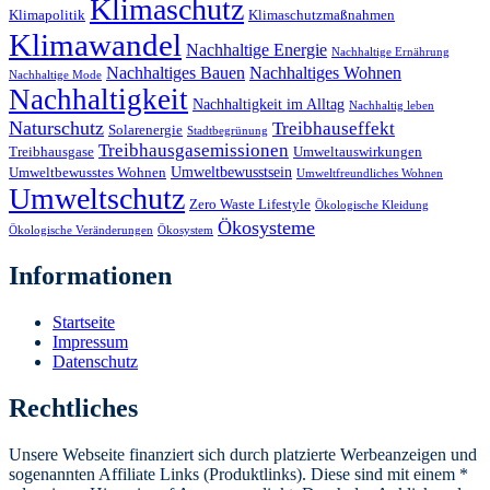
Klimaschutz
Klimapolitik
Klimaschutzmaßnahmen
Klimawandel
Nachhaltige Energie
Nachhaltige Ernährung
Nachhaltiges Bauen
Nachhaltiges Wohnen
Nachhaltige Mode
Nachhaltigkeit
Nachhaltigkeit im Alltag
Nachhaltig leben
Naturschutz
Treibhauseffekt
Solarenergie
Stadtbegrünung
Treibhausgasemissionen
Treibhausgase
Umweltauswirkungen
Umweltbewusstsein
Umweltbewusstes Wohnen
Umweltfreundliches Wohnen
Umweltschutz
Zero Waste Lifestyle
Ökologische Kleidung
Ökosysteme
Ökologische Veränderungen
Ökosystem
Informationen
Startseite
Impressum
Datenschutz
Rechtliches
Unsere Webseite finanziert sich durch platzierte Werbeanzeigen und
sogenannten Affiliate Links (Produktlinks). Diese sind mit einem *