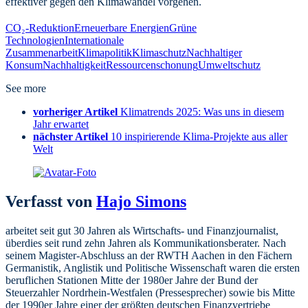
effektiver gegen den Klimawandel vorgehen.
CO₂-Reduktion
Erneuerbare Energien
Grüne
Technologien
Internationale
Zusammenarbeit
Klimapolitik
Klimaschutz
Nachhaltiger
Konsum
Nachhaltigkeit
Ressourcenschonung
Umweltschutz
See more
vorheriger Artikel
Klimatrends 2025: Was uns in diesem
Jahr erwartet
nächster Artikel
10 inspirierende Klima-Projekte aus aller
Welt
Verfasst von
Hajo Simons
arbeitet seit gut 30 Jahren als Wirtschafts- und Finanzjournalist,
überdies seit rund zehn Jahren als Kommunikationsberater. Nach
seinem Magister-Abschluss an der RWTH Aachen in den Fächern
Germanistik, Anglistik und Politische Wissenschaft waren die ersten
beruflichen Stationen Mitte der 1980er Jahre der Bund der
Steuerzahler Nordrhein-Westfalen (Pressesprecher) sowie bis Mitte
der 1990er Jahre einer der größten deutschen Finanzvertriebe