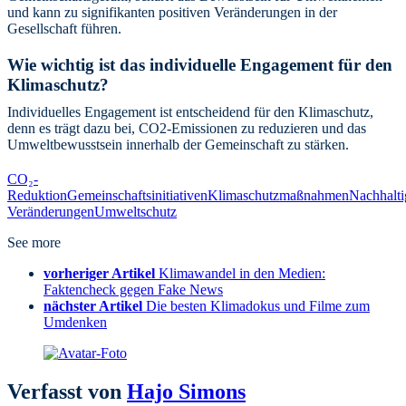
und kann zu signifikanten positiven Veränderungen in der
Gesellschaft führen.
Wie wichtig ist das individuelle Engagement für den
Klimaschutz?
Individuelles Engagement ist entscheidend für den Klimaschutz,
denn es trägt dazu bei, CO2-Emissionen zu reduzieren und das
Umweltbewusstsein innerhalb der Gemeinschaft zu stärken.
CO₂-
Reduktion
Gemeinschaftsinitiativen
Klimaschutzmaßnahmen
Nachhalti
Veränderungen
Umweltschutz
See more
vorheriger Artikel
Klimawandel in den Medien:
Faktencheck gegen Fake News
nächster Artikel
Die besten Klimadokus und Filme zum
Umdenken
Verfasst von
Hajo Simons