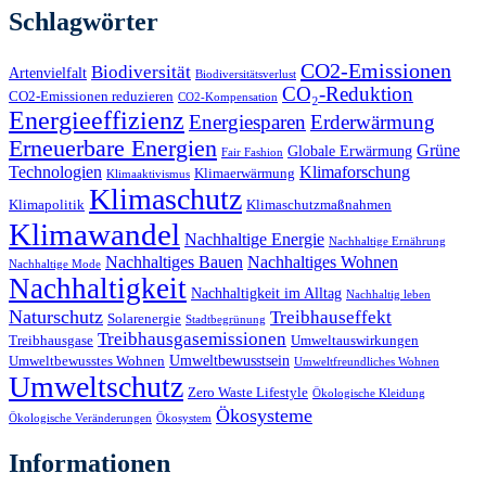
Schlagwörter
CO2-Emissionen
Biodiversität
Artenvielfalt
Biodiversitätsverlust
CO₂-Reduktion
CO2-Emissionen reduzieren
CO2-Kompensation
Energieeffizienz
Energiesparen
Erderwärmung
Erneuerbare Energien
Grüne
Globale Erwärmung
Fair Fashion
Technologien
Klimaforschung
Klimaerwärmung
Klimaaktivismus
Klimaschutz
Klimapolitik
Klimaschutzmaßnahmen
Klimawandel
Nachhaltige Energie
Nachhaltige Ernährung
Nachhaltiges Bauen
Nachhaltiges Wohnen
Nachhaltige Mode
Nachhaltigkeit
Nachhaltigkeit im Alltag
Nachhaltig leben
Naturschutz
Treibhauseffekt
Solarenergie
Stadtbegrünung
Treibhausgasemissionen
Treibhausgase
Umweltauswirkungen
Umweltbewusstsein
Umweltbewusstes Wohnen
Umweltfreundliches Wohnen
Umweltschutz
Zero Waste Lifestyle
Ökologische Kleidung
Ökosysteme
Ökologische Veränderungen
Ökosystem
Informationen