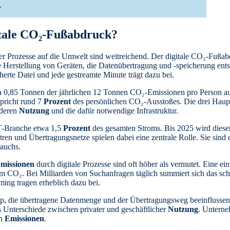
.
itale CO₂-Fußabdruck?
er Prozesse auf die Umwelt sind weitreichend. Der digitale CO₂-Fußab
ie Herstellung von Geräten, die Datenübertragung und -speicherung ents
herte Datei und jede gestreamte Minute trägt dazu bei.
a 0,85 Tonnen der jährlichen 12 Tonnen CO₂-Emissionen pro Person auf
pricht rund 7
Prozent
des persönlichen CO₂-Ausstoßes. Die drei Haupt
 deren
Nutzung
und die dafür notwendige Infrastruktur.
IT-Branche etwa 1,5
Prozent
des gesamten Stroms. Bis 2025 wird dieser
ren und Übertragungsnetze spielen dabei eine zentrale Rolle. Sie sind 
rauchs.
missionen
durch digitale Prozesse sind oft höher als vermutet. Eine e
m CO₂. Bei Milliarden von Suchanfragen täglich summiert sich das sch
ing tragen erheblich dazu bei.
yp, die übertragene Datenmenge und der Übertragungsweg beeinflussen
 Unterschiede zwischen privater und geschäftlicher
Nutzung
. Unterne
en
Emissionen
.