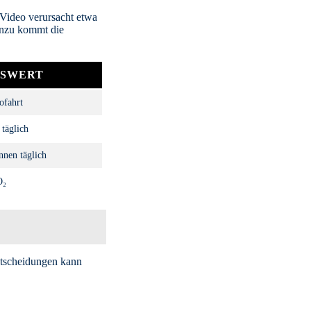
 Video verursacht etwa
inzu kommt die
HSWERT
ofahrt
täglich
nen täglich
O₂
Entscheidungen kann