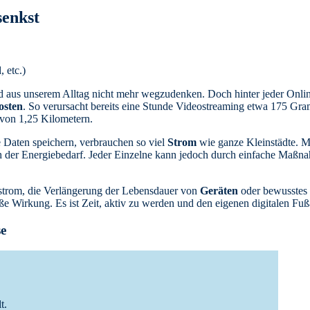
senkst
d aus unserem Alltag nicht mehr wegzudenken. Doch hinter jeder Onlin
osten
. So verursacht bereits eine Stunde Videostreaming etwa 175 G
t von 1,25 Kilometern.
 Daten speichern, verbrauchen so viel
Strom
wie ganze Kleinstädte. M
 der Energiebedarf. Jeder Einzelne kann jedoch durch einfache Maßna
trom, die Verlängerung der Lebensdauer von
Geräten
oder bewusstes 
 Wirkung. Es ist Zeit, aktiv zu werden und den eigenen digitalen Fuß
se
t.