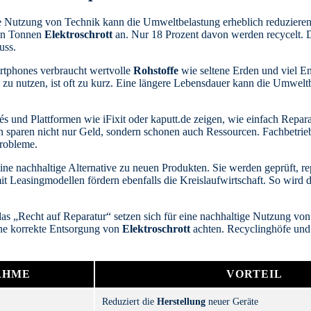
 Nutzung von Technik kann die Umweltbelastung erheblich reduzieren. 
nen Tonnen
Elektroschrott
an. Nur 18 Prozent davon werden recycelt. D
uss.
tphones verbraucht wertvolle
Rohstoffe
wie seltene Erden und viel En
e zu nutzen, ist oft zu kurz. Eine längere Lebensdauer kann die Umwelt
fés und Plattformen wie iFixit oder kaputt.de zeigen, wie einfach Repar
 sparen nicht nur Geld, sondern schonen auch Ressourcen. Fachbetrieb
robleme.
ine nachhaltige Alternative zu neuen Produkten. Sie werden geprüft, rep
t Leasingmodellen fördern ebenfalls die Kreislaufwirtschaft. So wird 
 das „Recht auf Reparatur“ setzen sich für eine nachhaltige Nutzung von
ine korrekte Entsorgung von
Elektroschrott
achten. Recyclinghöfe und s
HME
VORTEIL
Reduziert die
Herstellung
neuer Geräte