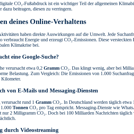
 digitale CO₂-Fußabdruck ist ein wichtiger Teil der allgemeinen Klima
 dazu beitragen, diesen zu verringern.
en deines Online-Verhaltens
Aktivitäten haben direkte Auswirkungen auf die Umwelt. Jede Suchanfr
eo verbraucht Energie und erzeugt CO₂-Emissionen. Diese versteckten
balen Klimakrise bei.
acht eine Google-Suche?
he verursacht etwa 0,2
Gramm
CO₂. Das klingt wenig, aber bei Milli
 enorme Belastung. Zum Vergleich: Die Emissionen von 1.000 Suchanfra
 Kilometer.
ch von E-Mails und Messaging-Diensten
 verursacht rund 1
Gramm
CO₂. In Deutschland werden täglich etwa 1
t 1.000
Tonnen
CO₂ pro Tag entspricht. Messaging-Dienste wie WhatsAp
t nur 2 Milligramm CO₂. Doch bei 100 Milliarden Nachrichten täglich w
ächtlich.
g durch Videostreaming