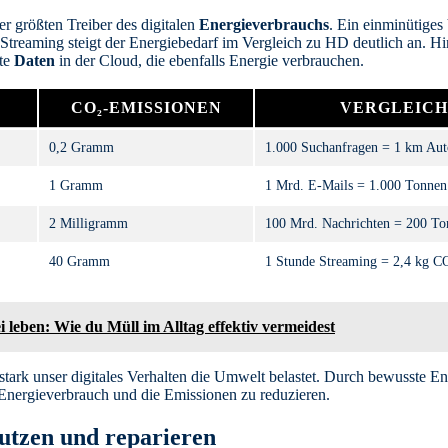
er größten Treiber des digitalen
Energieverbrauchs
. Ein einminütiges
treaming steigt der Energiebedarf im Vergleich zu HD deutlich an. H
zte
Daten
in der Cloud, die ebenfalls Energie verbrauchen.
CO₂-EMISSIONEN
VERGLEIC
0,2 Gramm
1.000 Suchanfragen = 1 km Aut
1 Gramm
1 Mrd. E-Mails = 1.000 Tonnen 
2 Milligramm
100 Mrd. Nachrichten = 200 Ton
40 Gramm
1 Stunde Streaming = 2,4 kg C
ei leben: Wie du Müll im Alltag effektiv vermeidest
stark unser digitales Verhalten die Umwelt belastet. Durch bewusste 
 Energieverbrauch und die Emissionen zu reduzieren.
utzen und reparieren